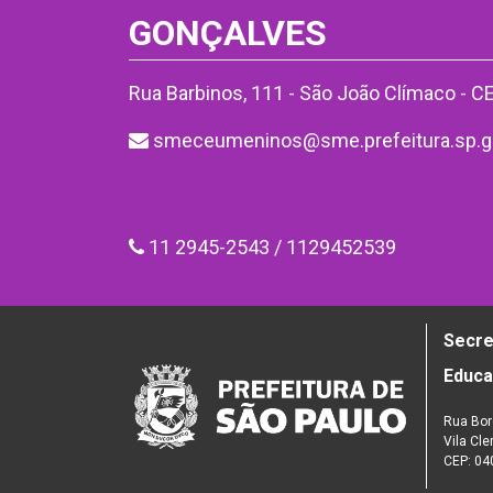
GONÇALVES
Rua Barbinos, 111 - São João Clímaco - 
smeceumeninos@sme.prefeitura.sp.g
11 2945-2543 / 1129452539
Secre
Educ
Rua Bor
Vila Cl
CEP: 04