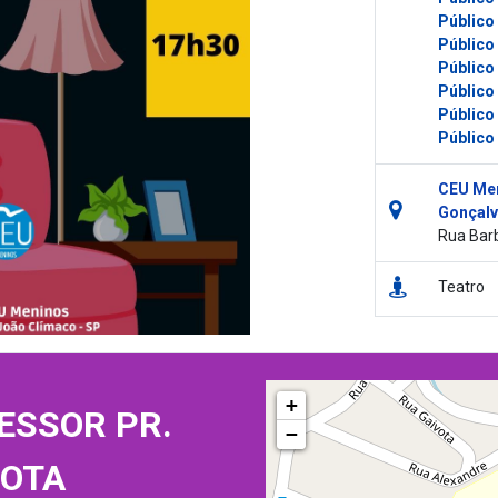
Público
Público
Público
Público
Público
Público
CEU Men
Gonçalv
Rua Barb
Teatro
+
ESSOR PR.
−
MOTA