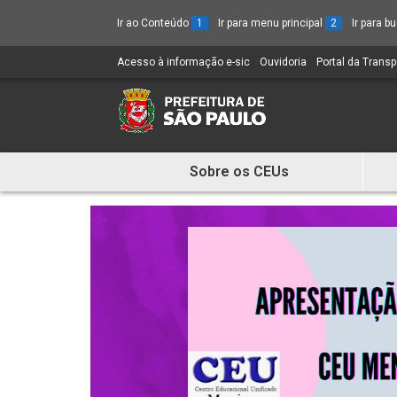
Ir ao Conteúdo
1
Ir para menu principal
2
Ir para 
Acesso à informação e-sic
(Link
Ouvidoria
(Link
Portal da Trans
para
para
um
um
novo
novo
sítio)
sítio)
Sobre os CEUs
Mostra
e
Esconde
Menu