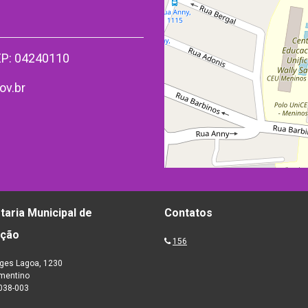
CEP: 04240110
ov.br
taria Municipal de
Contatos
ação
156
ges Lagoa, 1230
ementino
038-003