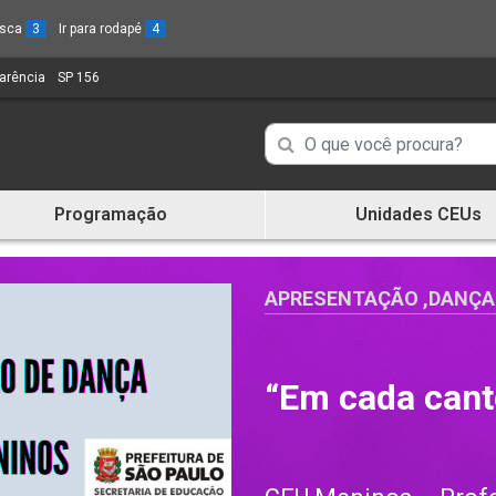
busca
3
Ir para rodapé
4
parência
(Link
SP 156
(Link
para
para
um
um
Campo
Campo
novo
novo
de
sítio)
sítio)
de
Busca
Programação
Unidades CEUs
de
Busca
informações
de
informações
APRESENTAÇÃO
,
DANÇA
“Em cada cant