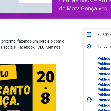
CEU Meninos – Profes
de Mota Gonçalves
20 Ago 
o próximo, fazendo um paralelo com o
17h30mi
es sociais: Facebook: CEU Meninos
Público
Público
Público
Público
Público
Público
Público
Público
Público
Público
Público