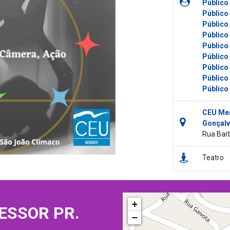
Público
Público
Público
Público
Público
Público
Público
Público
Público
CEU Men
Gonçalv
Rua Barb
Teatro
+
ESSOR PR.
−