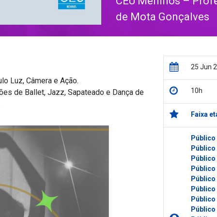
CEU Meninos – Profes
de Mota Gonçalves
25 Jun 
lo Luz, Câmera e Ação.
10h
ões de Ballet, Jazz, Sapateado e Dança de
.
Faixa et
Público
Público
Público
Público
Público
Público
Público
Público