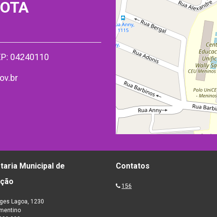
MOTA
CEP: 04240110
ov.br
taria Municipal de
Contatos
ação
156
ges Lagoa, 1230
ementino