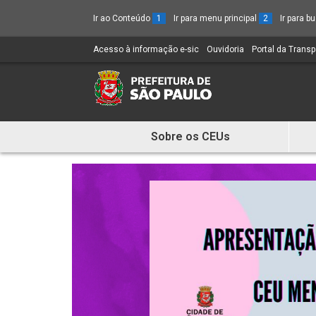
Ir ao Conteúdo
1
Ir para menu principal
2
Ir para 
Acesso à informação e-sic
(Link
Ouvidoria
(Link
Portal da Trans
para
para
um
um
novo
novo
sítio)
sítio)
Sobre os CEUs
Mostra
e
Esconde
Menu