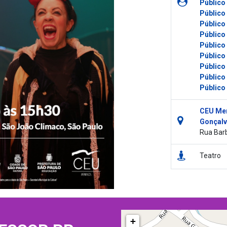
Público
Público
Público
Público
Público
Público
Público
Público
Público
CEU Men
Gonçalv
Rua Barb
Teatro
+