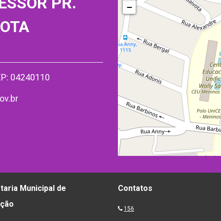
ESSOR PR.
−
MOTA
CEP: 04240110
ov.br
taria Municipal de
Contatos
ação
156