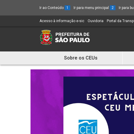
Ir ao Conteúdo
1
Ir para menu principal
2
Ir para 
Acesso à informação e-sic
(Link
Ouvidoria
(Link
Portal da Trans
para
para
um
um
novo
novo
sítio)
sítio)
Sobre os CEUs
Mostra
e
Esconde
Menu