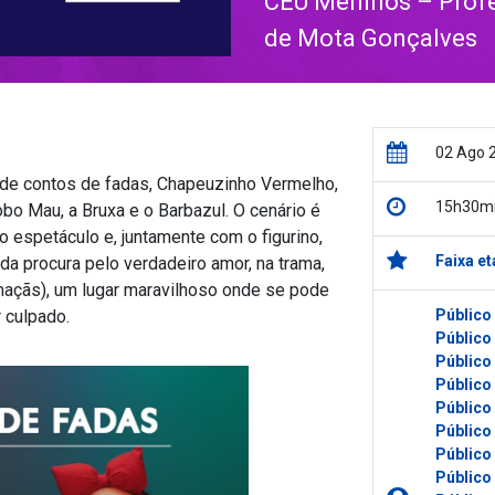
CEU Meninos – Profes
de Mota Gonçalves
02 Ago 
de contos de fadas, Chapeuzinho Vermelho,
15h30m
obo Mau, a Bruxa e o Barbazul. O cenário é
o espetáculo e, juntamente com o figurino,
Faixa et
da procura pelo verdadeiro amor, na trama,
maçãs), um lugar maravilhoso onde se pode
 culpado.
Público
Público
Público
Público
Público
Público
Público
Público