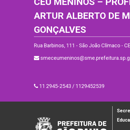
CEU MENINOS – PROF
ARTUR ALBERTO DE 
GONÇALVES
Rua Barbinos, 111 - São João Clímaco - 
smeceumeninos@sme.prefeitura.sp.g
11 2945-2543 / 1129452539
Secre
Educ