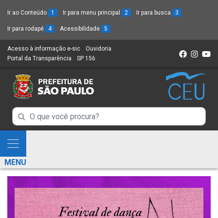
Ir ao Conteúdo
1
Ir para menu principal
2
Ir para busca
3
Ir para rodapé
4
Acessibilidade
5
Acesso à informação e-sic
(Link
Ouvidoria
(Link
Portal da Transparência
(Link
SP 156
para
(Link
para
para
um
para
um
um
novo
um
novo
novo
sítio)
novo
sítio)
sítio)
sítio)
Campo
Campo
de
de
Busca
Mostra
de
Busca
e
informações
MENU
de
Esconde
informações
Menu