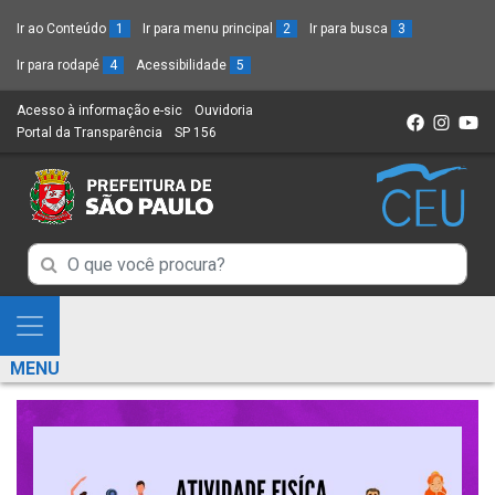
Ir ao Conteúdo
1
Ir para menu principal
2
Ir para busca
3
Ir para rodapé
4
Acessibilidade
5
Acesso à informação e-sic
(Link
Ouvidoria
(Link
Portal da Transparência
(Link
SP 156
para
(Link
para
para
um
para
um
um
novo
um
novo
novo
sítio)
novo
sítio)
sítio)
sítio)
Campo
Campo
de
de
Busca
Mostra
de
Busca
e
informações
MENU
de
Esconde
informações
Menu