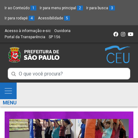
Ir ao Conteúdo
1
Ir para menu principal
2
Ir para busca
3
Ir para rodapé
4
Acessibilidade
5
Acesso à informação e-sic
(Link
Ouvidoria
(Link
Portal da Transparência
(Link
SP 156
para
(Link
para
para
um
para
um
um
novo
um
novo
novo
sítio)
novo
sítio)
sítio)
sítio)
Campo
Campo
de
de
Busca
Mostra
de
Busca
e
informações
MENU
de
Esconde
informações
Menu