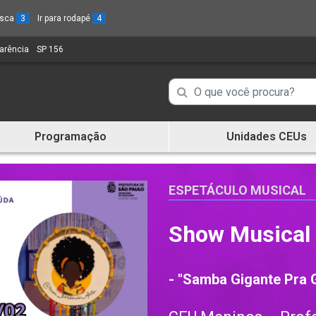
busca
3
Ir para rodapé
4
parência
(Link
SP 156
(Link
para
para
um
um
Campo
Campo
novo
novo
de
sítio)
sítio)
de
Busca
Programação
Unidades CEUs
de
Busca
informações
de
informações
ESPETÁCULO MUSICAL
Show Musical
- "Samba Gigante Pra 