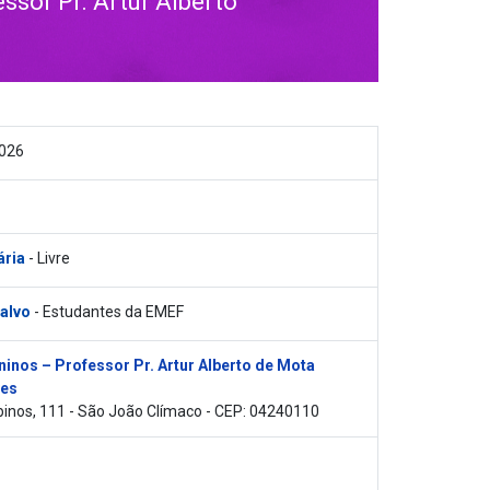
sor Pr. Artur Alberto
2026
ária
- Livre
 alvo
- Estudantes da EMEF
inos – Professor Pr. Artur Alberto de Mota
es
inos, 111 - São João Clímaco - CEP: 04240110