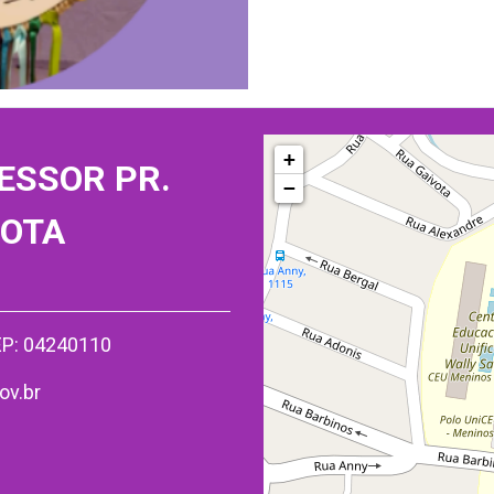
+
ESSOR PR.
−
MOTA
CEP: 04240110
ov.br