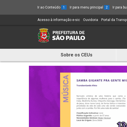
Ir ao Conteúdo
1
Ir para menu principal
2
Ir para 
Acesso à informação e-sic
(Link
Ouvidoria
(Link
Portal da Trans
para
para
um
um
novo
novo
sítio)
sítio)
Sobre os CEUs
Mostra
e
Esconde
Menu