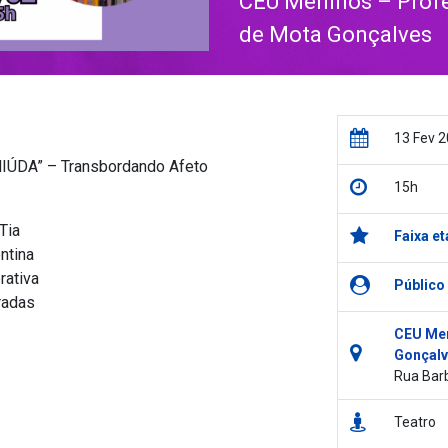
CEU Meninos – Profes
de Mota Gonçalves
13 Fev 
ÚDA” – Transbordando Afeto
15h
Tia
Faixa et
ntina
rativa
Público
radas
CEU Men
Gonçalv
Rua Barb
Teatro