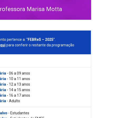
Professora Marisa Motta
nto pertence a: “
FEBReS – 2025
”.
aqui
para conferir o restante da programação
ária
- 06 a 09 anos
ária
- 10 a 11 anos
ária
- 12 a 13 anos
ária
- 14 a 15 anos
ária
- 16 a 17 anos
ária
- Adulto
 alvo
- Estudantes