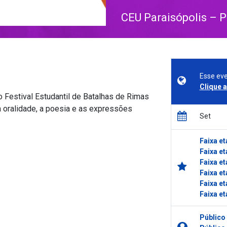
CEU Paraisópolis – 
Esse eve
Clique 
o Festival Estudantil de Batalhas de Rimas
 oralidade, a poesia e as expressões
Set
Faixa et
Faixa et
Faixa et
Faixa et
Faixa et
Faixa et
Público