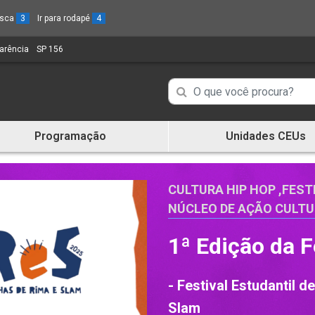
busca
3
Ir para rodapé
4
parência
(Link
SP 156
(Link
para
para
um
um
Campo
Campo
novo
novo
de
sítio)
sítio)
de
Busca
Programação
Unidades CEUs
de
Busca
informações
de
informações
CULTURA HIP HOP
,
FEST
NÚCLEO DE AÇÃO CULT
1ª Edição da 
- Festival Estudantil 
Slam