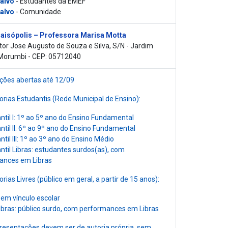
 alvo
- Estudantes da EMEF
 alvo
- Comunidade
aisópolis – Professora Marisa Motta
or Jose Augusto de Souza e Silva, S/N - Jardim
Morumbi - CEP: 05712040
ições abertas até 12/09
rias Estudantis (Rede Municipal de Ensino):
ntil I: 1º ao 5º ano do Ensino Fundamental
ntil II: 6º ao 9º ano do Ensino Fundamental
til III: 1º ao 3º ano do Ensino Médio
ntil Libras: estudantes surdos(as), com
ances em Libras
rias Livres (público em geral, a partir de 15 anos):
 sem vínculo escolar
Libras: público surdo, com performances em Libras
resentações devem ser de autoria própria, sem