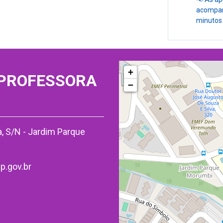
acompanh
minutos 
+
 PROFESSORA
−
, S/N - Jardim Parque
p.gov.br