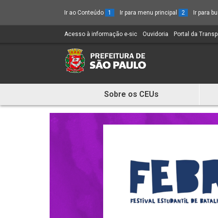
Ir ao Conteúdo
1
Ir para menu principal
2
Ir para 
Acesso à informação e-sic
(Link
Ouvidoria
(Link
Portal da Trans
para
para
um
um
novo
novo
sítio)
sítio)
Sobre os CEUs
Mostra
e
Esconde
Menu