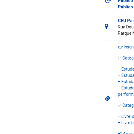
Público
Público
CEU Par
Rua Dout
Parque 
👉 Inscr
✅ Catego
– Estuda
– Estuda
– Estudan
– Estuda
perform
✅ Catego
– Livre:
– Livre 
📢 As ap