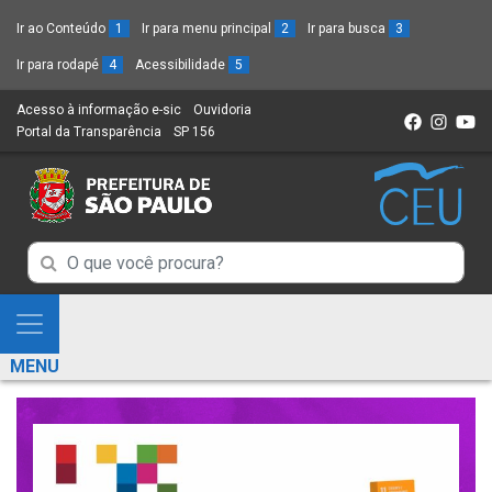
Ir ao Conteúdo
1
Ir para menu principal
2
Ir para busca
3
Ir para rodapé
4
Acessibilidade
5
Acesso à informação e-sic
(Link
Ouvidoria
(Link
Portal da Transparência
(Link
SP 156
para
(Link
para
para
um
para
um
um
novo
um
novo
novo
sítio)
novo
sítio)
sítio)
sítio)
Campo
Campo
de
de
Busca
Mostra
de
Busca
e
informações
MENU
de
Esconde
informações
Menu