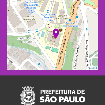
−
Leaflet