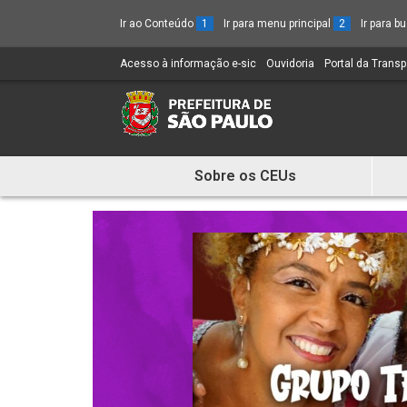
Ir ao Conteúdo
1
Ir para menu principal
2
Ir para 
Acesso à informação e-sic
(Link
Ouvidoria
(Link
Portal da Trans
para
para
um
um
novo
novo
sítio)
sítio)
Sobre os CEUs
Mostra
e
Esconde
Menu