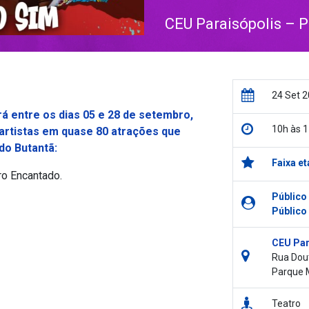
CEU Paraisópolis – 
24 Set 
á entre os dias 05 e 28 de setembro,
10h às 1
 artistas em quase 80 atrações que
do Butantã:
Faixa et
ro Encantado.
Público
Público
CEU Par
Rua Dout
Parque 
Teatro