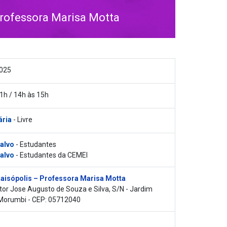
Professora Marisa Motta
2025
1h / 14h às 15h
ária
- Livre
 alvo
- Estudantes
 alvo
- Estudantes da CEMEI
aisópolis – Professora Marisa Motta
or Jose Augusto de Souza e Silva, S/N - Jardim
Morumbi - CEP: 05712040