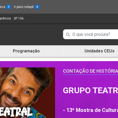
busca
3
Ir para rodapé
4
parência
(Link
SP 156
(Link
para
para
um
um
Campo
Campo
novo
novo
de
sítio)
sítio)
de
Busca
Programação
Unidades CEUs
de
Busca
informações
de
informações
CONTAÇÃO DE HISTÓRI
GRUPO TEATR
- 13ª Mostra de Cultur