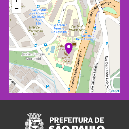
−
Leaflet