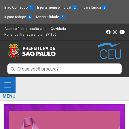
Ir ao Conteúdo
1
Ir para menu principal
2
Ir para busca
3
Ir para rodapé
4
Acessibilidade
5
Acesso à informação e-sic
(Link
Ouvidoria
(Link
Portal da Transparência
(Link
SP 156
para
(Link
para
para
um
para
um
um
novo
um
novo
novo
sítio)
novo
sítio)
sítio)
sítio)
Campo
Campo
de
de
Busca
Mostra
de
Busca
e
informações
MENU
de
Esconde
informações
Menu