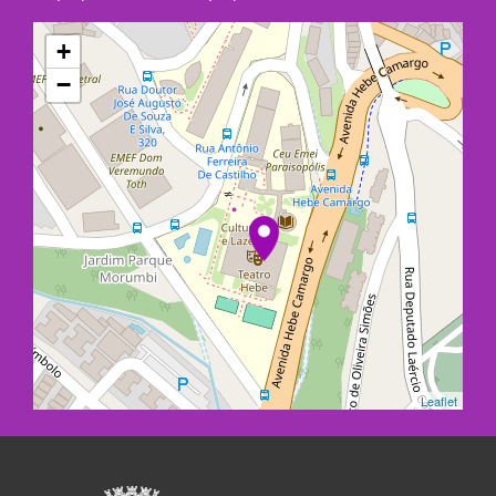
+
−
Leaflet