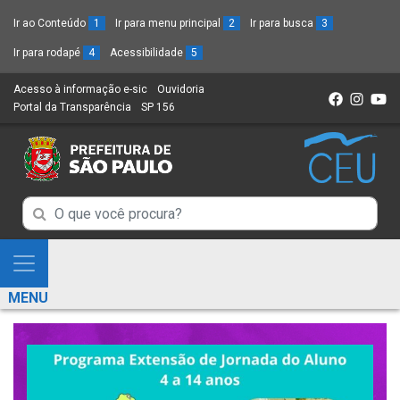
Ir ao Conteúdo
1
Ir para menu principal
2
Ir para busca
3
Ir para rodapé
4
Acessibilidade
5
Acesso à informação e-sic
(Link
Ouvidoria
(Link
Portal da Transparência
(Link
SP 156
para
(Link
para
para
um
para
um
um
novo
um
novo
novo
sítio)
novo
sítio)
sítio)
sítio)
Campo
Campo
de
de
Busca
Mostra
de
Busca
e
informações
MENU
de
Esconde
informações
Menu