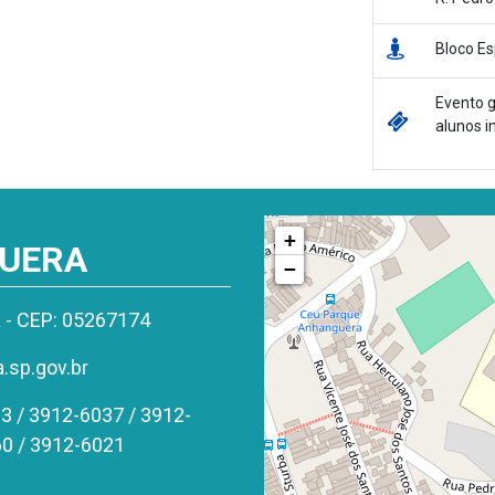
Bloco Es
Evento g
alunos i
+
GUERA
−
a - CEP: 05267174
sp.gov.br
3 / 3912-6037 / 3912-
60 / 3912-6021