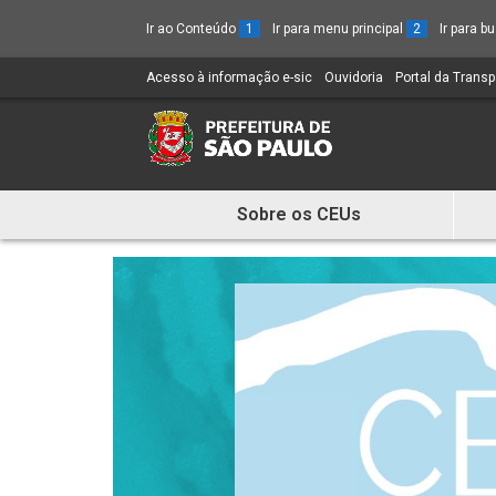
Ir ao Conteúdo
1
Ir para menu principal
2
Ir para 
Acesso à informação e-sic
(Link
Ouvidoria
(Link
Portal da Trans
para
para
um
um
novo
novo
sítio)
sítio)
Sobre os CEUs
Mostra
e
Esconde
Menu