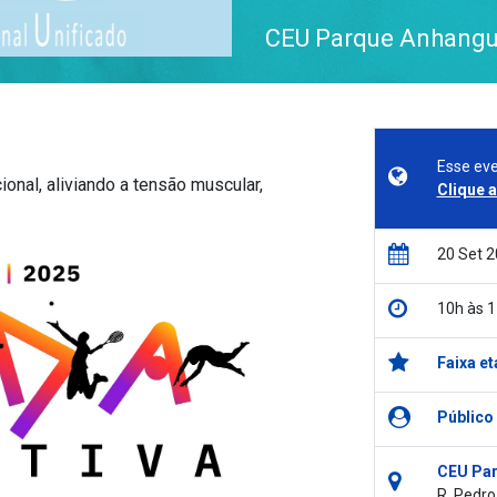
CEU Parque Anhangu
Esse eve
ional, aliviando a tensão muscular,
Clique 
20 Set 
10h às 
Faixa et
Público
CEU Par
R. Pedro