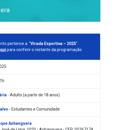
era
nto pertence a: “
Virada Esportiva – 2025
”.
aqui
para conferir o restante da programação
2025
11h
ária
- Adulto (a partir de 18 anos)
 alvo
- Estudantes e Comunidade
que Anhanguera
 José de Lima, 1020 - Anhanguera - CEP: 05267174