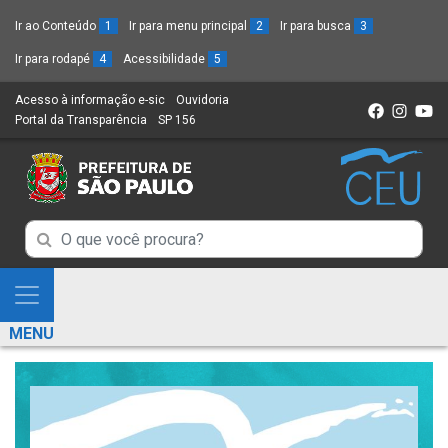
Ir ao Conteúdo
1
Ir para menu principal
2
Ir para busca
3
Ir para rodapé
4
Acessibilidade
5
Acesso à informação e-sic
(Link
Ouvidoria
(Link
Portal da Transparência
(Link
SP 156
para
(Link
para
para
um
para
um
um
novo
um
novo
novo
sítio)
novo
sítio)
sítio)
sítio)
Campo
Campo
de
de
Busca
Mostra
de
Busca
e
informações
MENU
de
Esconde
informações
Menu