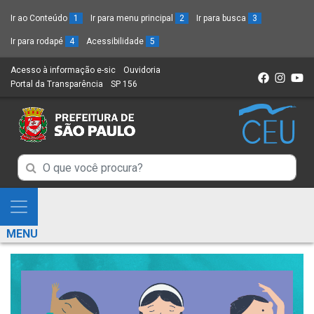
Ir ao Conteúdo
1
Ir para menu principal
2
Ir para busca
3
Ir para rodapé
4
Acessibilidade
5
Acesso à informação e-sic
(Link
Ouvidoria
(Link
Portal da Transparência
(Link
SP 156
para
(Link
para
para
um
para
um
um
novo
um
novo
novo
sítio)
novo
sítio)
sítio)
sítio)
Campo
Campo
de
de
Busca
Mostra
de
Busca
e
informações
MENU
de
Esconde
informações
Menu