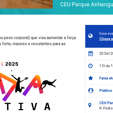
CEU Parque Anhangu
Esse eve
u peso corporal) que visa aumentar a força
Clique 
 forte, maiores e resistentes para as
20 Set 
11h às 
Faixa et
Público
CEU Par
R. Pedro