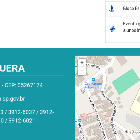
Bloco Es
Evento g
alunos i
+
GUERA
−
a - CEP: 05267174
sp.gov.br
3 / 3912-6037 / 3912-
60 / 3912-6021