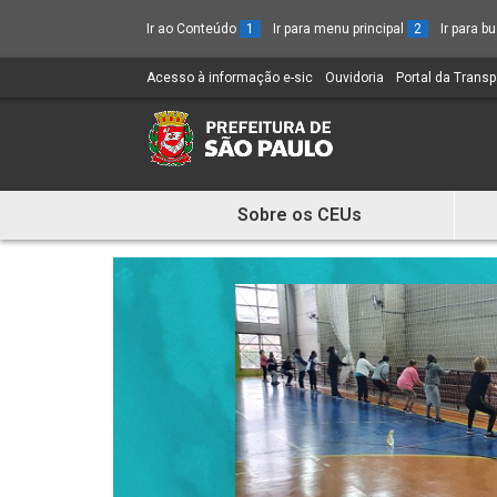
Ir ao Conteúdo
1
Ir para menu principal
2
Ir para 
Acesso à informação e-sic
(Link
Ouvidoria
(Link
Portal da Trans
para
para
um
um
novo
novo
sítio)
sítio)
Sobre os CEUs
Mostra
e
Esconde
Menu