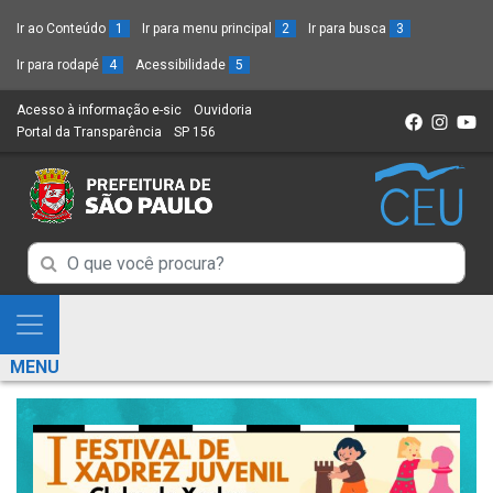
Ir ao Conteúdo
1
Ir para menu principal
2
Ir para busca
3
Ir para rodapé
4
Acessibilidade
5
Acesso à informação e-sic
(Link
Ouvidoria
(Link
Portal da Transparência
(Link
SP 156
para
(Link
para
para
um
para
um
um
novo
um
novo
novo
sítio)
novo
sítio)
sítio)
sítio)
Campo
Campo
de
de
Busca
Mostra
de
Busca
e
informações
MENU
de
Esconde
informações
Menu