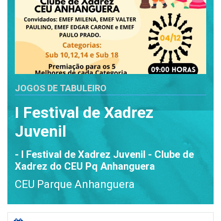
JOGOS DE TABULEIRO
I Festival de Xadrez
Juvenil
- I Festival de Xadrez Juvenil - Clube de
Xadrez do CEU Pq Anhanguera
CEU Parque Anhanguera