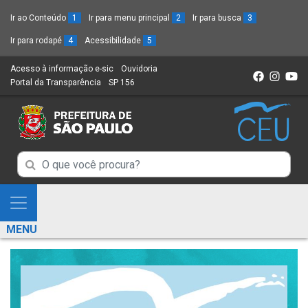
Ir ao Conteúdo
1
Ir para menu principal
2
Ir para busca
3
Ir para rodapé
4
Acessibilidade
5
Acesso à informação e-sic
(Link
Ouvidoria
(Link
Portal da Transparência
(Link
SP 156
para
(Link
para
para
um
para
um
um
novo
um
novo
novo
sítio)
novo
sítio)
sítio)
sítio)
Campo
Campo
de
de
Busca
Mostra
de
Busca
e
informações
MENU
de
Esconde
informações
Menu