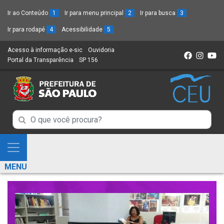
Ir ao Conteúdo
1
Ir para menu principal
2
Ir para busca
3
Ir para rodapé
4
Acessibilidade
5
Acesso à informação e-sic
(Link
Ouvidoria
(Link
Portal da Transparência
(Link
SP 156
para
(Link
para
para
um
para
um
um
novo
um
novo
novo
sítio)
novo
sítio)
sítio)
sítio)
Campo
Campo
de
de
Busca
Mostra
de
Busca
e
informações
MENU
de
Esconde
informações
Menu