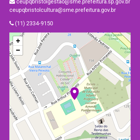
ceupqbristolgestao@sme.prefeitura.sp.gov.br
ceupqbristolcultura@sme.prefeitura.gov.br
(11) 2334-9150
+
−
Leaflet