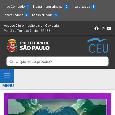
Ir ao Conteúdo
1
Ir para menu principal
2
Ir para busca
3
Ir para rodapé
4
Acessibilidade
5
Acesso à informação e-sic
(Link
Ouvidoria
(Link
Portal da Transparência
(Link
SP 156
para
(Link
para
para
um
para
um
um
novo
um
novo
novo
sítio)
novo
sítio)
sítio)
sítio)
Campo
Campo
de
de
Busca
Mostra
de
Busca
e
informações
MENU
de
Esconde
informações
Menu