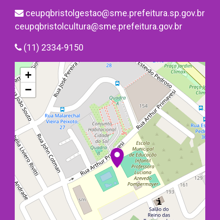
ceupqbristolgestao@sme.prefeitura.sp.gov.br
ceupqbristolcultura@sme.prefeitura.gov.br
(11) 2334-9150
+
−