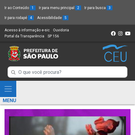
Ir ao Conteúdo
1
Ir para menu principal
2
Ir para busca
3
Ir para rodapé
4
Acessibilidade
5
Acesso à informação e-sic
(Link
Ouvidoria
(Link
Portal da Transparência
(Link
SP 156
para
(Link
para
para
um
para
um
um
novo
um
novo
novo
sítio)
novo
sítio)
sítio)
sítio)
Campo
Campo
de
de
Busca
Mostra
de
Busca
e
informações
MENU
de
Esconde
informações
Menu