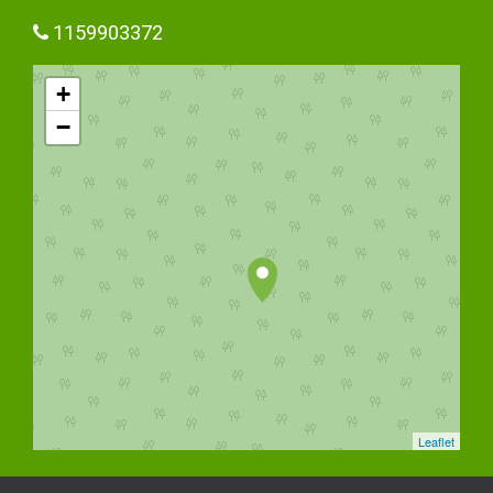
1159903372
+
−
Leaflet