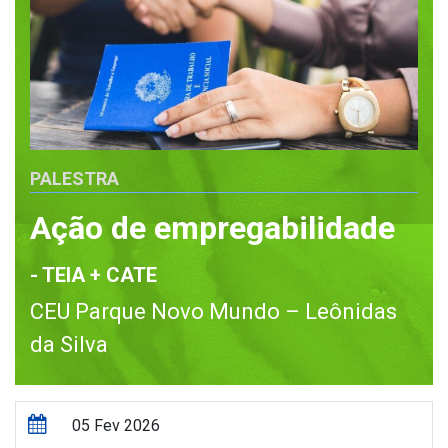
PALESTRA
Ação de empregabilidade
- TEIA + CATE
CEU Parque Novo Mundo – Leônidas
da Silva
05 Fev 2026