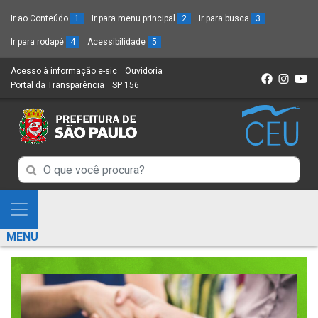
Ir ao Conteúdo
1
Ir para menu principal
2
Ir para busca
3
Ir para rodapé
4
Acessibilidade
5
Acesso à informação e-sic
(Link
Ouvidoria
(Link
Portal da Transparência
(Link
SP 156
para
(Link
para
para
um
para
um
um
novo
um
novo
novo
sítio)
novo
sítio)
sítio)
sítio)
Campo
Campo
de
de
Busca
Mostra
de
Busca
e
informações
MENU
de
Esconde
informações
Menu