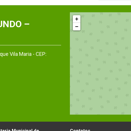
+
UNDO –
−
ue Vila Maria - CEP:
taria Municipal de
Contatos