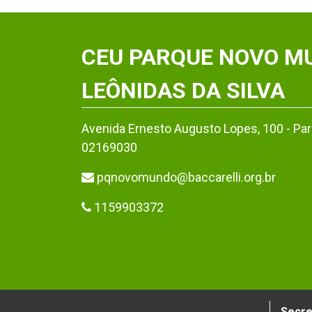
CEU PARQUE NOVO M
LEÔNIDAS DA SILVA
Avenida Ernesto Augusto Lopes, 100 - Parq
02169030
pqnovomundo@baccarelli.org.br
1159903372
Secre