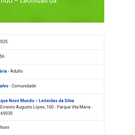
ndo – Leônidas da
2025
15h
ária
- Adulto
 alvo
- Comunidade
que Novo Mundo – Leônidas da Silva
Ernesto Augusto Lopes, 100 - Parque Vila Maria -
169030
tiuso