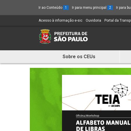
Ir ao Conteúdo
1
Ir para menu principal
2
Ir para 
Acesso à informação e-sic
(Link
Ouvidoria
(Link
Portal da Trans
para
para
um
um
novo
novo
sítio)
sítio)
Sobre os CEUs
Mostra
e
Esconde
Menu