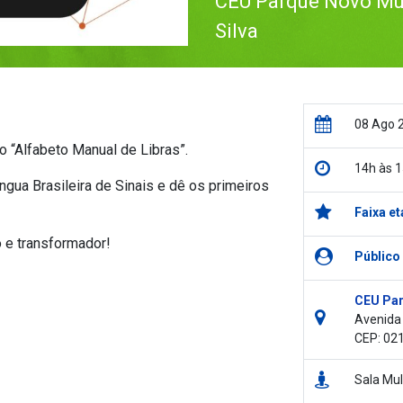
CEU Parque Novo Mu
Silva
08 Ago 
“Alfabeto Manual de Libras”.
14h às 
ngua Brasileira de Sinais e dê os primeiros
Faixa et
 e transformador!
Público
CEU Par
Avenida 
CEP: 02
Sala Mul