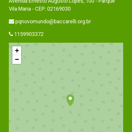
Avenida Ernesto Augusto Lopes, 100 - Parque
Vila Maria - CEP: 02169030
pqnovomundo@baccarelli.org.br
1159903372
+
−