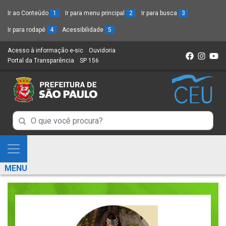
Ir ao Conteúdo
1
Ir para menu principal
2
Ir para busca
3
Ir para rodapé
4
Acessibilidade
5
Acesso à informação e-sic
(Link
Ouvidoria
(Link
Portal da Transparência
(Link
SP 156
para
(Link
para
para
um
para
um
um
novo
um
novo
novo
sítio)
novo
sítio)
sítio)
sítio)
Campo
Campo
de
de
Busca
Mostra
de
Busca
e
informações
MENU
de
Esconde
informações
Menu