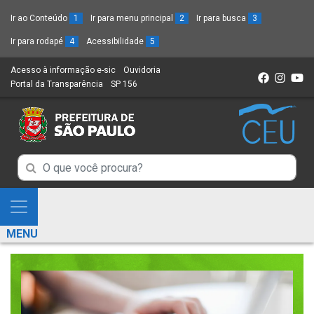
Ir ao Conteúdo
1
Ir para menu principal
2
Ir para busca
3
Ir para rodapé
4
Acessibilidade
5
Acesso à informação e-sic
(Link
Ouvidoria
(Link
Portal da Transparência
(Link
SP 156
para
(Link
para
para
um
para
um
um
novo
um
novo
novo
sítio)
novo
sítio)
sítio)
sítio)
Campo
Campo
de
de
Busca
Mostra
de
Busca
e
informações
MENU
de
Esconde
informações
Menu