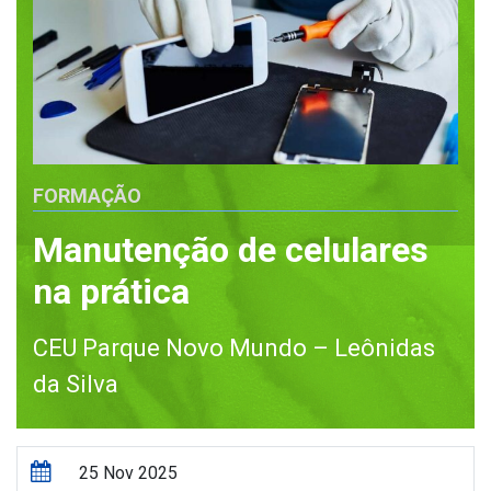
FORMAÇÃO
Manutenção de celulares
na prática
CEU Parque Novo Mundo – Leônidas
da Silva
25 Nov 2025