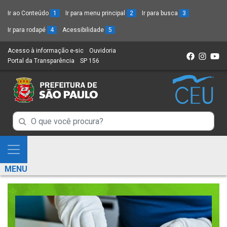
Ir ao Conteúdo
1
Ir para menu principal
2
Ir para busca
3
Ir para rodapé
4
Acessibilidade
5
Acesso à informação e-sic
(Link
Ouvidoria
(Link
Portal da Transparência
(Link
SP 156
para
(Link
para
para
um
para
um
um
novo
um
novo
novo
sítio)
novo
sítio)
sítio)
sítio)
Campo
Campo
de
de
Busca
Mostra
de
Busca
e
informações
MENU
de
Esconde
informações
Menu