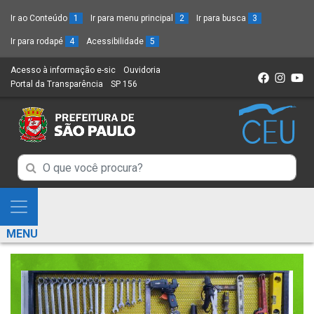
Ir ao Conteúdo
1
Ir para menu principal
2
Ir para busca
3
Ir para rodapé
4
Acessibilidade
5
Acesso à informação e-sic
(Link
Ouvidoria
(Link
Portal da Transparência
(Link
SP 156
para
(Link
para
para
um
para
um
um
novo
um
novo
novo
sítio)
novo
sítio)
sítio)
sítio)
Campo
Campo
de
de
Busca
Mostra
de
Busca
e
informações
MENU
de
Esconde
informações
Menu