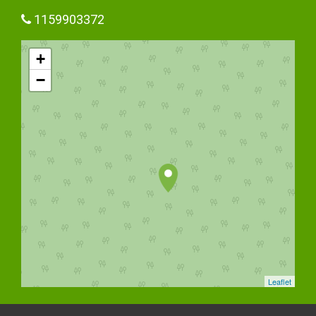
1159903372
+
−
Leaflet