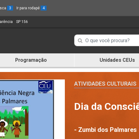
busca
3
Ir para rodapé
4
parência
(Link
SP 156
(Link
para
para
um
um
Campo
Campo
novo
novo
de
sítio)
sítio)
de
Busca
Programação
Unidades CEUs
de
Busca
informações
de
informações
ATIVIDADES CULTURAIS
Dia da Consci
- Zumbi dos Palmares