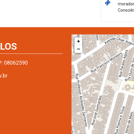
moradore
Consciên
+
RLOS
−
EP: 08062590
.br