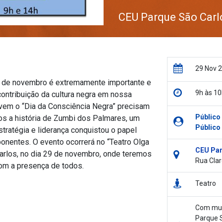
CEU Parque São Carl
29 Nov 
0 de novembro é extremamente importante e
9h às 10
ontribuição da cultura negra em nossa
vem o “Dia da Consciência Negra” precisam
Público
mos a história de Zumbi dos Palmares, um
Público
stratégia e liderança conquistou o papel
onentes. O evento ocorrerá no “Teatro Olga
CEU Par
rlos, no dia 29 de novembro, onde teremos
Rua Clar
om a presença de todos.
Teatro
Com muit
Parque S