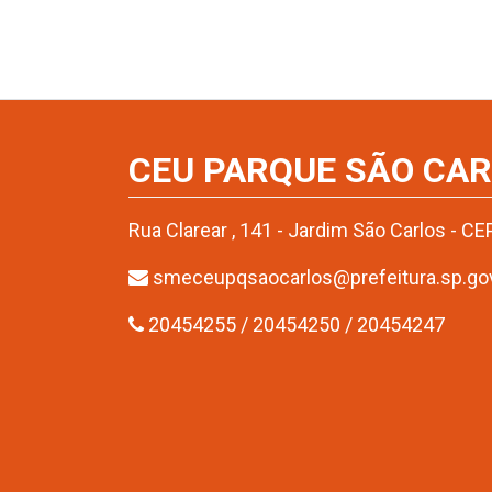
CEU PARQUE SÃO CA
Rua Clarear , 141 - Jardim São Carlos - C
smeceupqsaocarlos@prefeitura.sp.gov
20454255 / 20454250 / 20454247