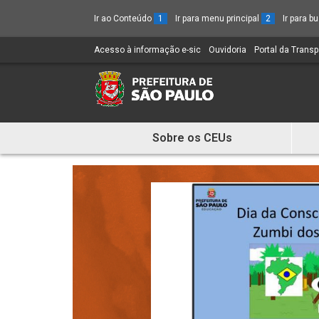
Ir ao Conteúdo
1
Ir para menu principal
2
Ir para 
Acesso à informação e-sic
(Link
Ouvidoria
(Link
Portal da Trans
para
para
um
um
novo
novo
sítio)
sítio)
Sobre os CEUs
Mostra
e
Esconde
Menu