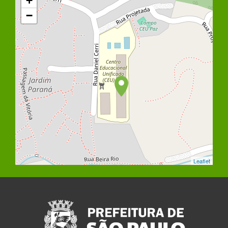
+
−
Leaflet