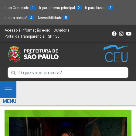
Ir ao Conteúdo
1
Ir para menu principal
2
Ir para busca
3
Ir para rodapé
4
Acessibilidade
5
Acesso à informação e-sic
(Link
Ouvidoria
(Link
Portal da Transparência
(Link
SP 156
para
(Link
para
para
um
para
um
um
novo
um
novo
novo
sítio)
novo
sítio)
sítio)
sítio)
Campo
Campo
de
de
Busca
Mostra
de
Busca
e
informações
MENU
de
Esconde
informações
Menu