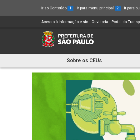
Ir ao Conteúdo
1
Ir para menu principal
2
Ir para 
Acesso à informação e-sic
(Link
Ouvidoria
(Link
Portal da Trans
para
para
um
um
novo
novo
sítio)
sítio)
Sobre os CEUs
Mostra
e
Esconde
Menu