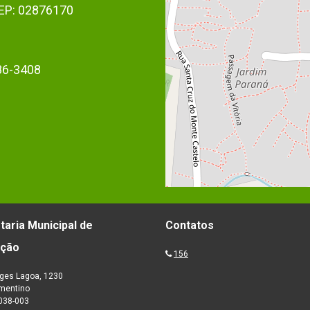
 CEP: 02876170
86-3408
taria Municipal de
Contatos
ação
156
ges Lagoa, 1230
ementino
038-003