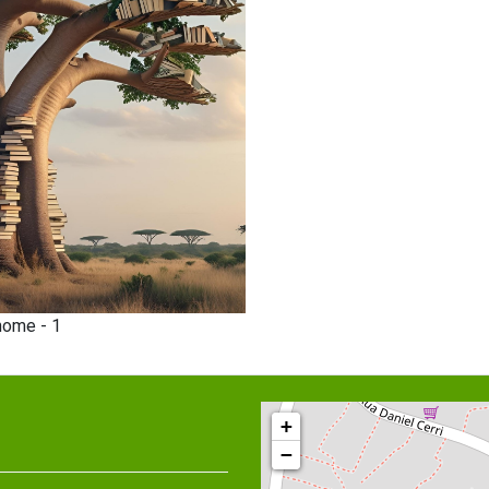
nome - 1
+
−