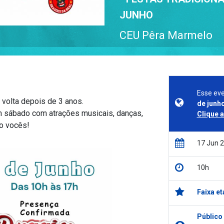
JUNHO
CEU Pêra Marmelo
Esse eve
 volta depois de 3 anos.
de junh
um sábado com atrações musicais, danças,
Clique 
o vocês!
17 Jun 
10h
Faixa et
Público