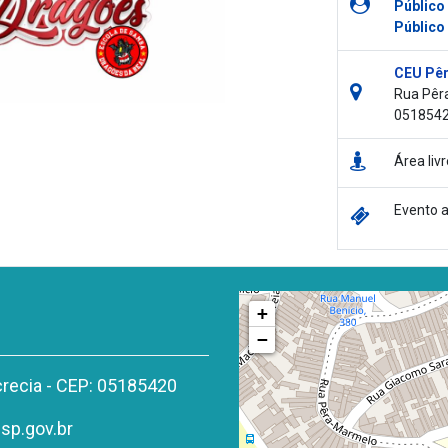
Público
Público
CEU Pê
Rua Pêra
051854
Área li
Evento a
+
−
crecia - CEP: 05185420
p.gov.br