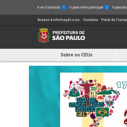
Ir ao Conteúdo
1
Ir para menu principal
2
Ir para 
Acesso à informação e-sic
(Link
Ouvidoria
(Link
Portal da Trans
para
para
um
um
novo
novo
sítio)
sítio)
Sobre os CEUs
Mostra
e
Esconde
Menu