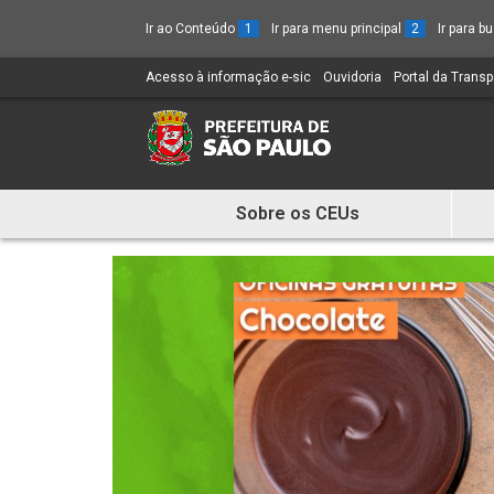
Ir ao Conteúdo
1
Ir para menu principal
2
Ir para 
Acesso à informação e-sic
(Link
Ouvidoria
(Link
Portal da Trans
para
para
um
um
novo
novo
sítio)
sítio)
Sobre os CEUs
Mostra
e
Esconde
Menu