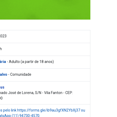
2023
h
ária
- Adulto (a partir de 18 anos)
 alvo
- Comunidade
rus
ado José de Lorena, S/N - Vila Fanton - CEP:
00
es pelo link https://forms.gle/ib9au3gfXN2YbXj37 ou
atsApp (11) 94730-4570.