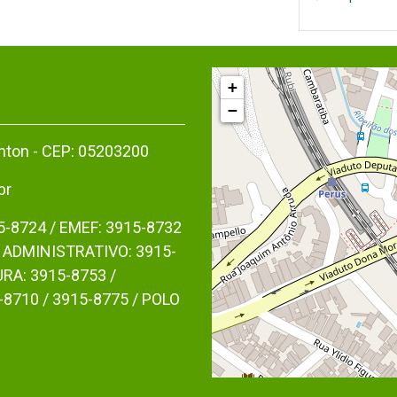
+
−
anton - CEP: 05203200
br
5-8724 / EMEF: 3915-8732
 ADMINISTRATIVO: 3915-
RA: 3915-8753 /
-8710 / 3915-8775 / POLO