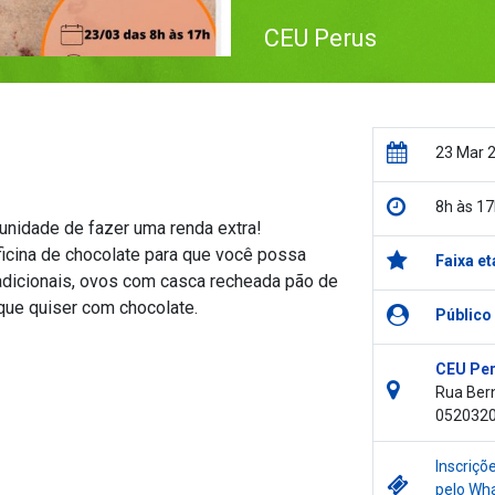
CEU Perus
23 Mar 
8h às 17
unidade de fazer uma renda extra!
ficina de chocolate para que você possa
Faixa et
adicionais, ovos com casca recheada pão de
 que quiser com chocolate.
Público
CEU Pe
Rua Bern
052032
Inscriçõ
pelo Wh