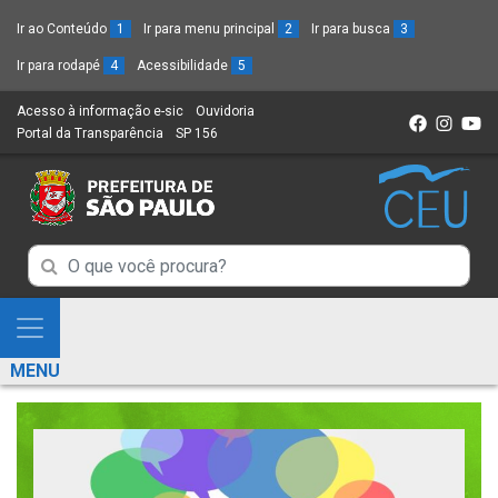
Ir ao Conteúdo
1
Ir para menu principal
2
Ir para busca
3
Ir para rodapé
4
Acessibilidade
5
Acesso à informação e-sic
(Link
Ouvidoria
(Link
Portal da Transparência
(Link
SP 156
para
(Link
para
para
um
para
um
um
novo
um
novo
novo
sítio)
novo
sítio)
sítio)
sítio)
Campo
Campo
de
de
Busca
Mostra
de
Busca
e
informações
MENU
de
Esconde
informações
Menu