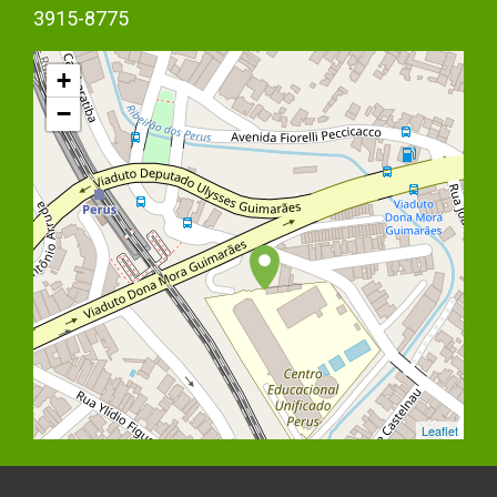
3915-8775
+
−
Leaflet