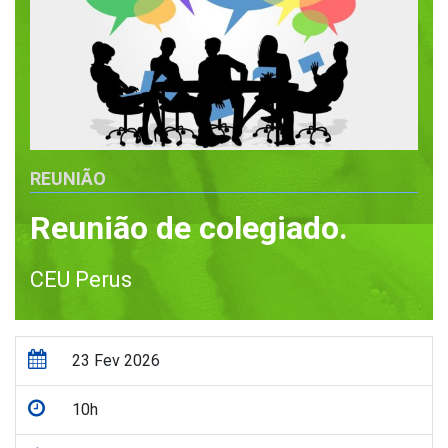
REUNIÃO
Reunião de colegiado.
CEU Perus
23 Fev 2026
10h