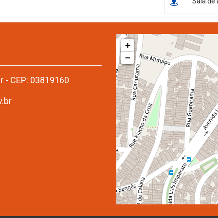
Sala de 
+
−
er - CEP: 03819160
.br