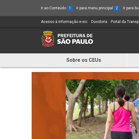
Ir ao Conteúdo
1
Ir para menu principal
2
Ir para 
Acesso à informação e-sic
(Link
Ouvidoria
(Link
Portal da Trans
para
para
um
um
novo
novo
sítio)
sítio)
Sobre os CEUs
Mostra
e
Esconde
Menu