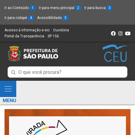
Ir ao Conteúdo
1
Ir para menu principal
2
Ir para busca
3
Ir para rodapé
4
Acessibilidade
5
Acesso à informação e-sic
(Link
Ouvidoria
(Link
Portal da Transparência
(Link
SP 156
para
(Link
para
para
um
para
um
um
novo
um
novo
novo
sítio)
novo
sítio)
sítio)
sítio)
Campo
Campo
de
de
Busca
Mostra
de
Busca
e
informações
MENU
de
Esconde
informações
Menu