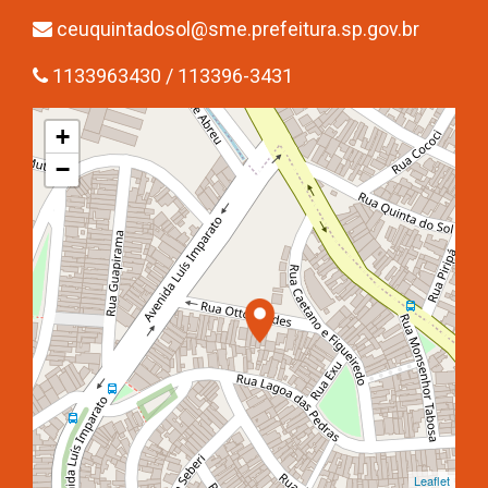
ceuquintadosol@sme.prefeitura.sp.gov.br
1133963430 / 113396-3431
+
−
Leaflet