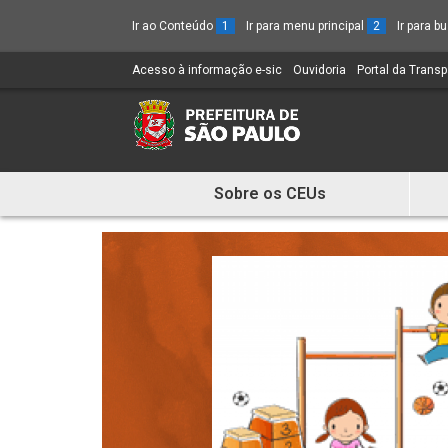
Ir ao Conteúdo
1
Ir para menu principal
2
Ir para 
Acesso à informação e-sic
(Link
Ouvidoria
(Link
Portal da Trans
para
para
um
um
novo
novo
sítio)
sítio)
Sobre os CEUs
Mostra
e
Esconde
Menu