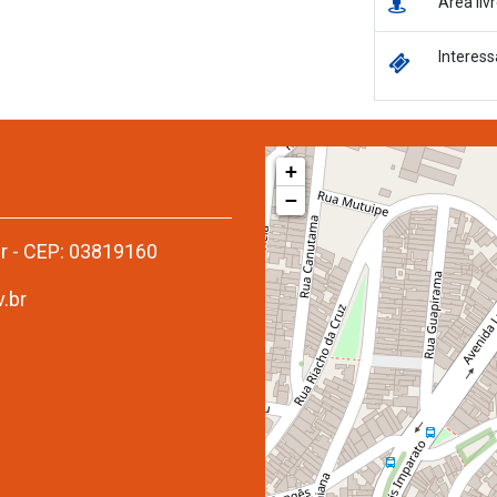
Área li
Interess
+
−
er - CEP: 03819160
.br