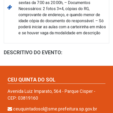
sextas da 7:00 as 20:00h, – Documentos
Necessários: 2 fotos 3×4, cópias do RG,
comprovante de endereço, e quando menor de
idade cópia do documento do responsável. – Só
poderá iniciar as aulas com a carteirinha em mãos
e se houver vaga da modalidade em descrição
DESCRITIVO DO EVENTO:
CEU QUINTA DO SOL
Avenida Luiz Imparato, 564 - Parque Cisper -
CEP: 03819160
ceuquintadosol@sme.prefeitura.sp.gov.br