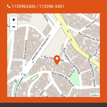
1133963430 / 113396-3431
+
−
Leaflet