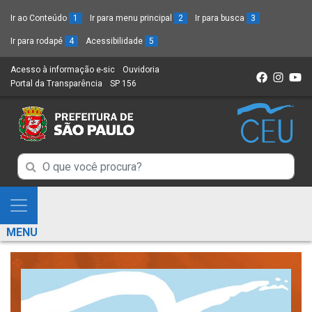
Ir ao Conteúdo
1
Ir para menu principal
2
Ir para busca
3
Ir para rodapé
4
Acessibilidade
5
Acesso à informação e-sic
(Link
Ouvidoria
(Link
Portal da Transparência
(Link
SP 156
para
(Link
para
para
um
para
um
um
novo
um
novo
novo
sítio)
novo
sítio)
sítio)
sítio)
Campo
Campo
de
de
Busca
Mostra
de
Busca
e
informações
MENU
de
Esconde
informações
Menu