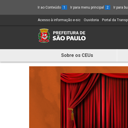
Ir ao Conteúdo
1
Ir para menu principal
2
Ir para 
Acesso à informação e-sic
(Link
Ouvidoria
(Link
Portal da Trans
para
para
um
um
novo
novo
sítio)
sítio)
Sobre os CEUs
Mostra
e
Esconde
Menu