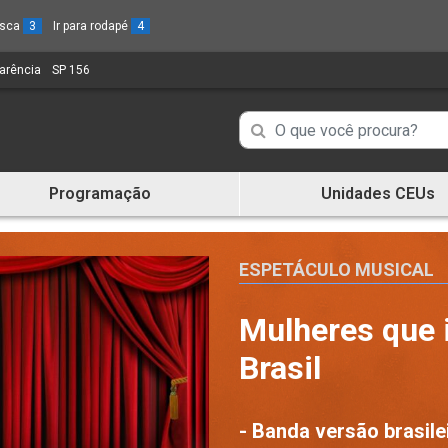
busca
3
Ir para rodapé
4
parência
(Link
SP 156
(Link
para
para
um
um
Campo
Campo
novo
novo
de
sítio)
sítio)
de
Busca
Programação
Unidades CEUs
de
Busca
informações
de
informações
ESPETÁCULO MUSICAL
Mulheres que 
Brasil
- Banda versão brasile