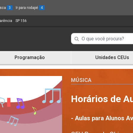
busca
3
Ir para rodapé
4
parência
(Link
SP 156
(Link
para
para
um
um
Campo
Campo
novo
novo
de
sítio)
sítio)
de
Busca
Programação
Unidades CEUs
de
Busca
informações
de
informações
MÚSICA
Horários de Au
- Aulas para Alunos A