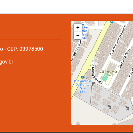
+
−
to - CEP: 03978500
gov.br