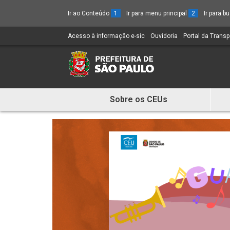
Ir ao Conteúdo
1
Ir para menu principal
2
Ir para 
Acesso à informação e-sic
(Link
Ouvidoria
(Link
Portal da Trans
para
para
um
um
novo
novo
sítio)
sítio)
Sobre os CEUs
Mostra
e
Esconde
Menu