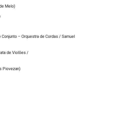
 de Melo)
)
 de Conjunto – Orquestra de Cordas / Samuel
onjunto – Camerata de Violões /
os Piovezan)