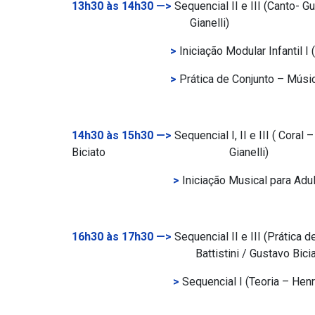
13h30 às 14h30 —>
Sequencial II e III (Canto- 
Gianelli)
>
Iniciação Modular Infantil 
>
Prática de Conjunto – Músic
14h30 às 15h30 —>
Sequencial I, II e III ( Cora
Biciato Gianelli)
>
Iniciação Musical para Adu
16h30 às 17h30 —>
Sequencial II e III (Práti
Battistini / Gustavo Biciato Gi
>
Sequencial I (Teoria – Hen