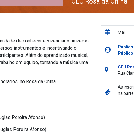
CEU Rosa da China
Mai
unidade de conhecer e vivenciar o universo
Público
versos instrumentos e incentivando o
Público
participantes. Além do aprendizado musical,
o trabalho em equipe, tornando a música uma
CEU Ros
Rua Clar
horários, no Rosa da China.
As inscr
na parte
uglas Pereira Afonso)
ouglas Pereira Afonso)