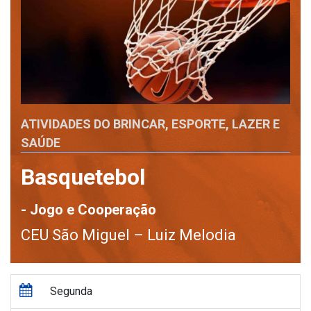
ATIVIDADES DO BRINCAR, ESPORTE, LAZER E
SAÚDE
Basquetebol
- Jogo e Cooperação
CEU São Miguel – Luiz Melodia
Segunda