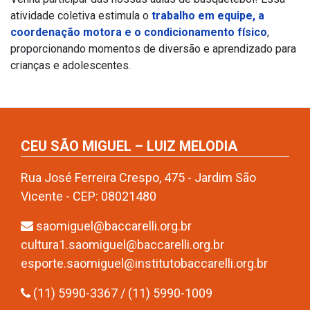
atividade coletiva estimula o
trabalho em equipe, a
coordenação motora e o condicionamento físico
,
proporcionando momentos de diversão e aprendizado para
crianças e adolescentes.
CEU SÃO MIGUEL – LUIZ MELODIA
Rua José Ferreira Crespo, 475 - Jardim São
Vicente - CEP: 08021480
saomiguel@baccarelli.org.br
cultura1.saomiguel@baccarelli.org.br
esporte.saomiguel@institutobaccarelli.org.br
(11) 5990-3367 / (11) 5990-1009