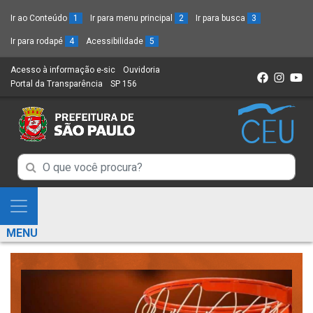
Ir ao Conteúdo
1
Ir para menu principal
2
Ir para busca
3
Ir para rodapé
4
Acessibilidade
5
Acesso à informação e-sic
(Link
Ouvidoria
(Link
Portal da Transparência
(Link
SP 156
para
(Link
para
para
um
para
um
um
novo
um
novo
novo
sítio)
novo
sítio)
sítio)
sítio)
Campo
Campo
de
de
Busca
Mostra
de
Busca
e
informações
MENU
de
Esconde
informações
Menu