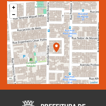
+
−
Leaflet