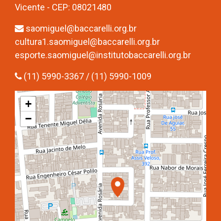
Vicente - CEP: 08021480
saomiguel@baccarelli.org.br
cultura1.saomiguel@baccarelli.org.br
esporte.saomiguel@institutobaccarelli.org.br
(11) 5990-3367 / (11) 5990-1009
+
−