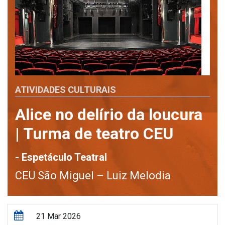
ATIVIDADES CULTURAIS
Alice no delírio da loucura
| Turma de teatro CEU
- Espetáculo Teatral
CEU São Miguel – Luiz Melodia
21 Mar 2026