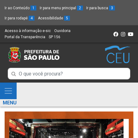
Ir ao Conteúdo
1
Ir para menu principal
2
Ir para busca
3
Ir para rodapé
4
Acessibilidade
5
Acesso à informação e-sic
(Link
Ouvidoria
(Link
Portal da Transparência
(Link
SP 156
para
(Link
para
para
um
para
um
um
novo
um
novo
novo
sítio)
novo
sítio)
sítio)
sítio)
Campo
Campo
de
de
Busca
Mostra
de
Busca
e
informações
MENU
de
Esconde
informações
Menu