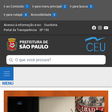
Ir ao Conteúdo
1
Ir para menu principal
2
Ir para busca
3
Ir para rodapé
4
Acessibilidade
5
Acesso à informação e-sic
(Link
Ouvidoria
(Link
Portal da Transparência
(Link
SP 156
para
(Link
para
para
um
para
um
um
novo
um
novo
novo
sítio)
novo
sítio)
sítio)
sítio)
Campo
Campo
de
de
Busca
Mostra
de
Busca
e
informações
MENU
de
Esconde
informações
Menu