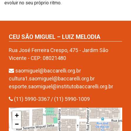
evoluir no seu próprio ritmo.
CEU SÃO MIGUEL – LUIZ MELODIA
Rua José Ferreira Crespo, 475 - Jardim São
Vicente - CEP: 08021480
saomiguel@baccarelli.org.br
cultura1.saomiguel@baccarelli.org.br
esporte.saomiguel@institutobaccarelli.org.br
(11) 5990-3367 / (11) 5990-1009
+
−