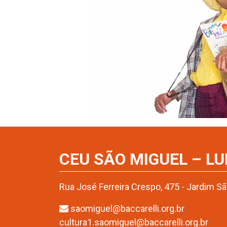
CEU SÃO MIGUEL – LU
Rua José Ferreira Crespo, 475 - Jardim S
saomiguel@baccarelli.org.br
cultura1.saomiguel@baccarelli.org.br