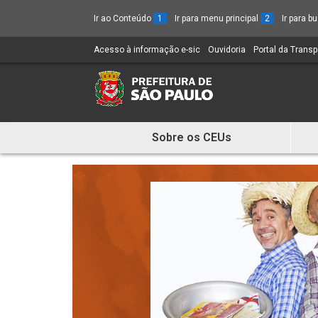
Ir ao Conteúdo
1
Ir para menu principal
2
Ir para 
Acesso à informação e-sic
(Link
Ouvidoria
(Link
Portal da Trans
para
para
um
um
novo
novo
sítio)
sítio)
Sobre os CEUs
Mostra
e
Esconde
Menu