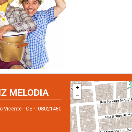
+
IZ MELODIA
−
ão Vicente - CEP: 08021480