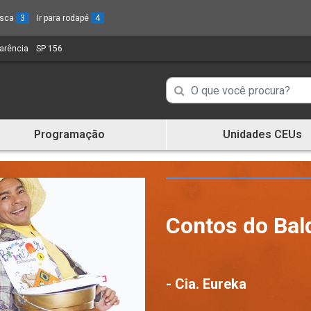
busca
3
Ir para rodapé
4
parência
(Link
SP 156
(Link
para
para
um
um
Campo
Campo
novo
novo
de
sítio)
sítio)
de
Busca
Programação
Unidades CEUs
de
Busca
informações
de
informações
Contos do Bal
- Cia. Eureka