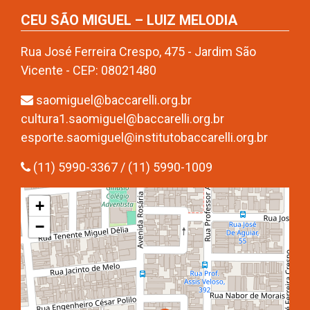
CEU SÃO MIGUEL – LUIZ MELODIA
Rua José Ferreira Crespo, 475 - Jardim São
Vicente - CEP: 08021480
saomiguel@baccarelli.org.br
cultura1.saomiguel@baccarelli.org.br
esporte.saomiguel@institutobaccarelli.org.br
(11) 5990-3367 / (11) 5990-1009
+
−