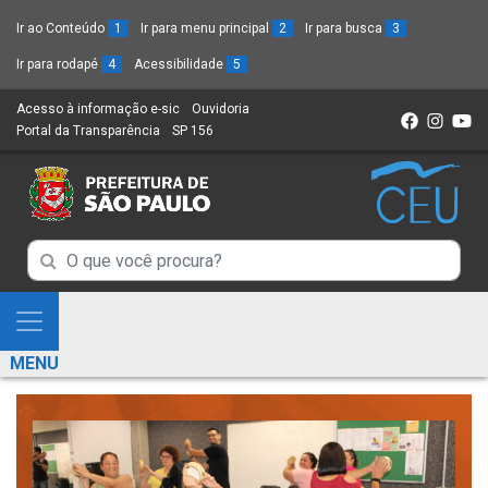
Ir ao Conteúdo
1
Ir para menu principal
2
Ir para busca
3
Ir para rodapé
4
Acessibilidade
5
Acesso à informação e-sic
(Link
Ouvidoria
(Link
Portal da Transparência
(Link
SP 156
para
(Link
para
para
um
para
um
um
novo
um
novo
novo
sítio)
novo
sítio)
sítio)
sítio)
Campo
Campo
de
de
Busca
Mostra
de
Busca
e
informações
MENU
de
Esconde
informações
Menu