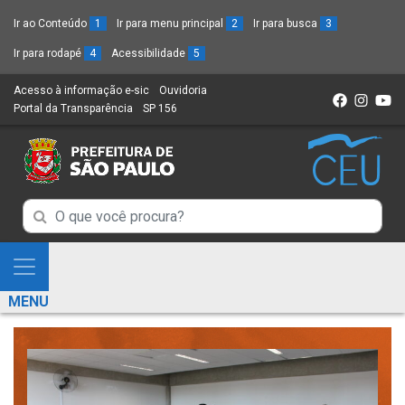
Ir ao Conteúdo
1
Ir para menu principal
2
Ir para busca
3
Ir para rodapé
4
Acessibilidade
5
Acesso à informação e-sic
(Link
Ouvidoria
(Link
Portal da Transparência
(Link
SP 156
para
(Link
para
para
um
para
um
um
novo
um
novo
novo
sítio)
novo
sítio)
sítio)
sítio)
Campo
Campo
de
de
Busca
Mostra
de
Busca
e
informações
MENU
de
Esconde
informações
Menu