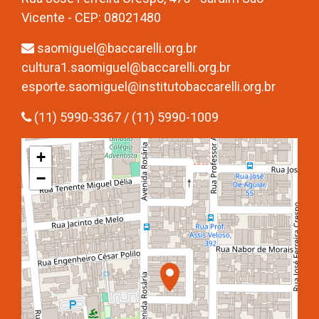
Vicente - CEP: 08021480
saomiguel@baccarelli.org.br
cultura1.saomiguel@baccarelli.org.br
esporte.saomiguel@institutobaccarelli.org.br
(11) 5990-3367 / (11) 5990-1009
+
−