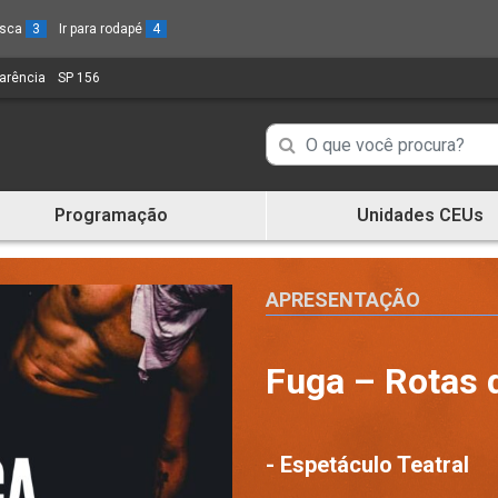
busca
3
Ir para rodapé
4
parência
(Link
SP 156
(Link
para
para
um
um
Campo
Campo
novo
novo
de
sítio)
sítio)
de
Busca
Programação
Unidades CEUs
de
Busca
informações
de
informações
APRESENTAÇÃO
Fuga – Rotas 
- Espetáculo Teatral