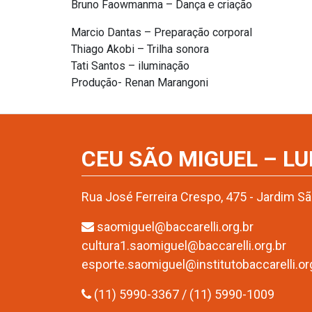
Bruno Faowmanma – Dança e criação
Marcio Dantas – Preparação corporal
Thiago Akobi – Trilha sonora
Tati Santos – iluminação
Produção- Renan Marangoni
CEU SÃO MIGUEL – LU
Rua José Ferreira Crespo, 475 - Jardim S
saomiguel@baccarelli.org.br
cultura1.saomiguel@baccarelli.org.br
esporte.saomiguel@institutobaccarelli.or
(11) 5990-3367 / (11) 5990-1009