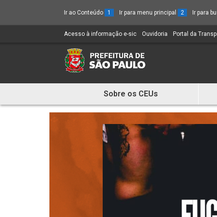
Ir ao Conteúdo
1
Ir para menu principal
2
Ir para 
Acesso à informação e-sic
(Link
Ouvidoria
(Link
Portal da Trans
para
para
um
um
novo
novo
sítio)
sítio)
Sobre os CEUs
Mostra
e
Esconde
Menu