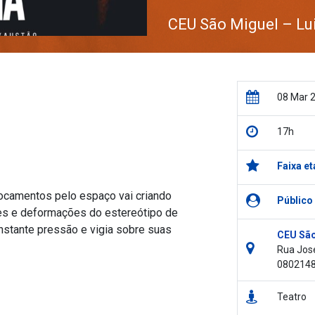
CEU São Miguel – Lu
08 Mar 
17h
Faixa et
locamentos pelo espaço vai criando
Público
des e deformações do estereótipo de
nstante pressão e vigia sobre suas
CEU São
Rua José
080214
Teatro