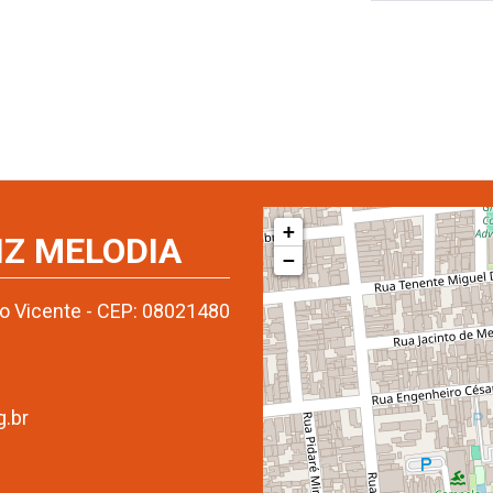
+
IZ MELODIA
−
ão Vicente - CEP: 08021480
g.br