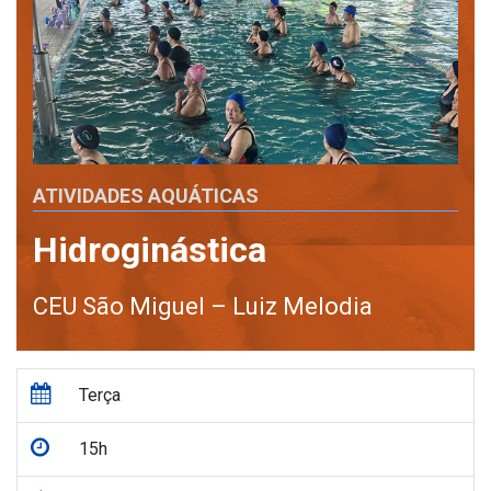
ATIVIDADES AQUÁTICAS
Hidroginástica
CEU São Miguel – Luiz Melodia
Terça
15h