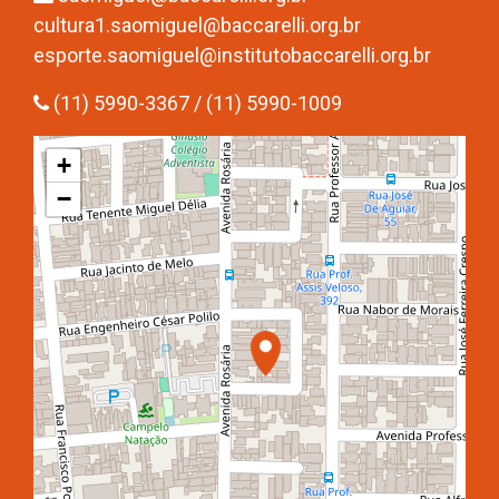
cultura1.saomiguel@baccarelli.org.br
esporte.saomiguel@institutobaccarelli.org.br
(11) 5990-3367 / (11) 5990-1009
+
−