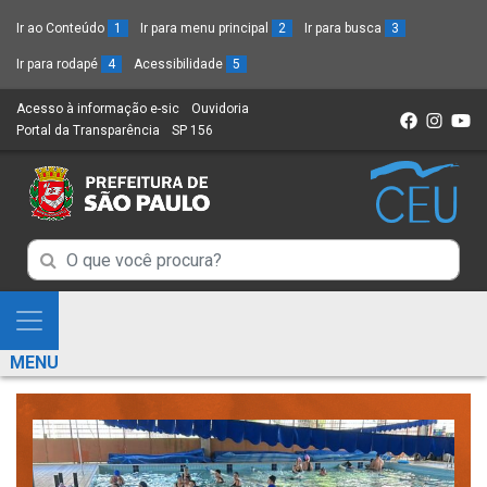
Ir ao Conteúdo
1
Ir para menu principal
2
Ir para busca
3
Ir para rodapé
4
Acessibilidade
5
Acesso à informação e-sic
(Link
Ouvidoria
(Link
Portal da Transparência
(Link
SP 156
para
(Link
para
para
um
para
um
um
novo
um
novo
novo
sítio)
novo
sítio)
sítio)
sítio)
Campo
Campo
de
de
Busca
Mostra
de
Busca
e
informações
MENU
de
Esconde
informações
Menu