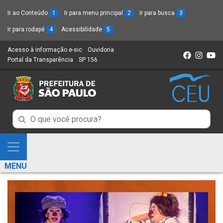
Ir ao Conteúdo
1
Ir para menu principal
2
Ir para busca
3
Ir para rodapé
4
Acessibilidade
5
Acesso à informação e-sic
(Link
Ouvidoria
(Link
Portal da Transparência
(Link
SP 156
para
(Link
para
para
um
para
um
um
novo
um
novo
novo
sítio)
novo
sítio)
sítio)
sítio)
Campo
Campo
de
de
Busca
Mostra
de
Busca
e
informações
MENU
de
Esconde
informações
Menu