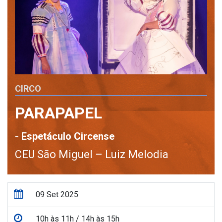
CIRCO
PARAPAPEL
- Espetáculo Circense
CEU São Miguel – Luiz Melodia
09 Set 2025
10h às 11h / 14h às 15h