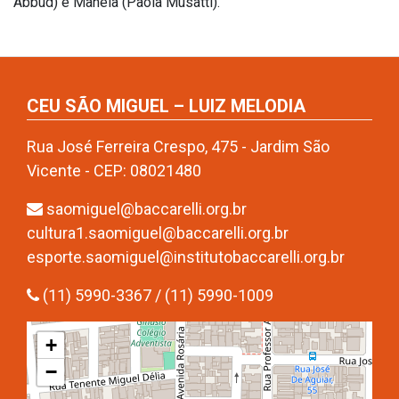
Abbud) e Manela (Paola Musatti).
CEU SÃO MIGUEL – LUIZ MELODIA
Rua José Ferreira Crespo, 475 - Jardim São
Vicente - CEP: 08021480
saomiguel@baccarelli.org.br
cultura1.saomiguel@baccarelli.org.br
esporte.saomiguel@institutobaccarelli.org.br
(11) 5990-3367 / (11) 5990-1009
+
−