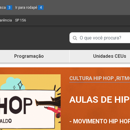
busca
3
Ir para rodapé
4
parência
(Link
SP 156
(Link
para
para
um
um
Campo
Campo
novo
novo
de
sítio)
sítio)
de
Busca
Programação
Unidades CEUs
de
Busca
informações
de
informações
CULTURA HIP HOP
,
RITM
AULAS DE HI
- MOVIMENTO HIP HO