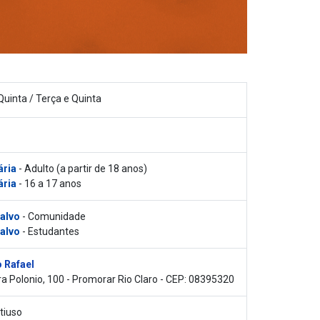
Quinta / Terça e Quinta
ária
- Adulto (a partir de 18 anos)
ária
- 16 a 17 anos
 alvo
- Comunidade
 alvo
- Estudantes
 Rafael
ra Polonio, 100 - Promorar Rio Claro - CEP: 08395320
tiuso