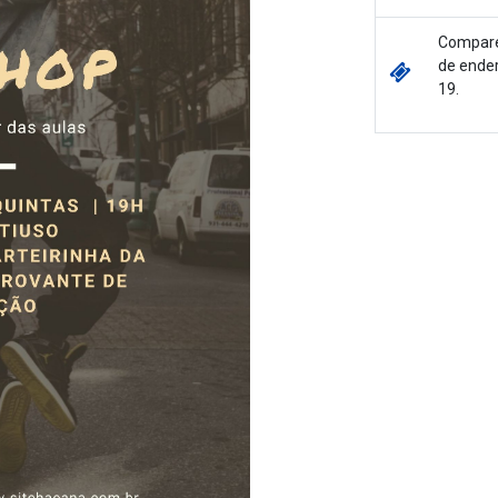
Comparec
de ender
19.