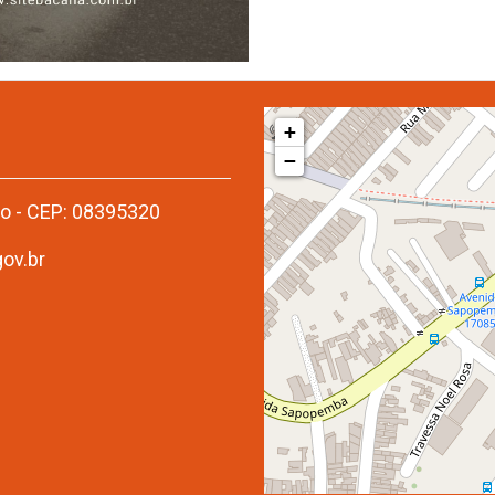
+
−
aro - CEP: 08395320
ov.br