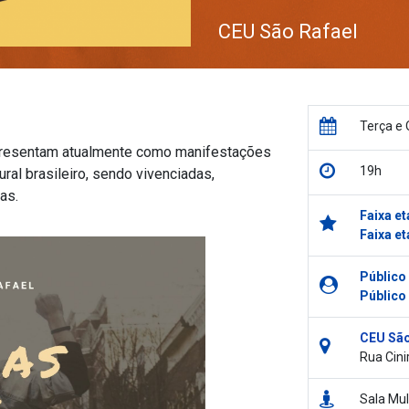
CEU São Rafael
Terça e 
presentam atualmente como manifestações
19h
ral brasileiro, sendo vivenciadas,
as.
Faixa et
Faixa et
Público
Público
CEU São
Rua Cini
Sala Mul