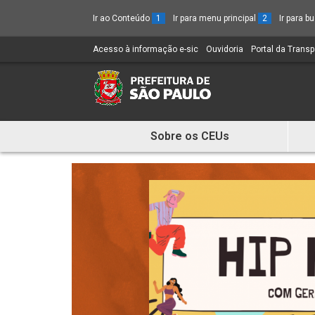
Ir ao Conteúdo
1
Ir para menu principal
2
Ir para 
Acesso à informação e-sic
(Link
Ouvidoria
(Link
Portal da Trans
para
para
um
um
novo
novo
sítio)
sítio)
Sobre os CEUs
Mostra
e
Esconde
Menu