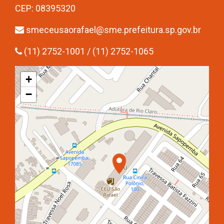
CEP: 08395320
smeceusaorafael@sme.prefeitura.sp.gov.br
(11) 2752-1001 / (11) 2752-1065
+
−