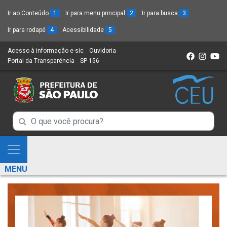
Ir ao Conteúdo
1
Ir para menu principal
2
Ir para busca
3
Ir para rodapé
4
Acessibilidade
5
Acesso à informação e-sic
(Link
Ouvidoria
(Link
Portal da Transparência
(Link
SP 156
para
(Link
para
para
um
para
um
um
novo
um
novo
novo
sítio)
novo
sítio)
sítio)
sítio)
Campo
Campo
de
de
Busca
Mostra
de
Busca
e
informações
MENU
de
Esconde
informações
Menu